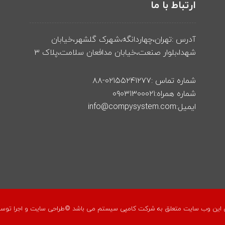
ارتباط با ما
آدرس :تهران،چهاردانگه،شهرک گلشهر،خیابان
شهدا،بلوار صنعت،خیابان مدافعان سلامت،پلاک ۳
شماره تماس :۰۲۱۵۵۲۴۱۲۷۷-۸۸
شماره همراه:۰۹۰۳۱۳۰۰۰۲۱
ایمیل:info@compysystem.com
این وب سایت متعلق به شرکت کامپی سیستم می باشد ©طراحی سایت و اجرا توس